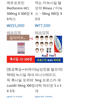
메트포르민
먹는 미녹시딜 탈
Metformin HCI
모약 Minox / 미녹
500mg X 500정 X
스 - 10mg 100정 X
6박스
3개
가격
가격
₩255,000
₩77,500
배송정책
배송정책
알약커트기 증정
[항공특송+씨제이
(남성전용 탈모약)
택배] 녹시딜 제네
피나스테리드
릭 록시딜 포르테
5mg 프로스카 제
Loxidil 10mg 100정
네릭 하리핀 5 x 3
X 3개
개
가격
가격
₩62,500
₩138,000
배송정책
배송정책