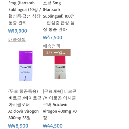
5mg (Hartsorb
소브 5mg
Sublingual) 10정 /
(Hartsorb
협심증·급성 심장
Sublingual) 100정
통증 완화
– 협심증·급성 심
장 통증 완화
가격
₩19,900
가격
₩47,500
배송정책
배송정책
2개 구입시 사은품
(무료 항공특송)
[무료배송] 비로곤
비로곤 /바이로곤
/바이로곤 아시클
아시클로버
로버 Aciclovir
Aciclovir Virogon
Virogon 400mg 70
800mg 35정
정
가격
가격
₩48,900
₩44,500