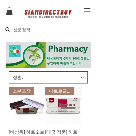
소분포장
니트로글리세린과 동일효과
[비상용] 하트소브
[태국 정품] 하트