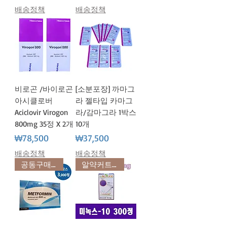
배송정책
배송정책
비로곤 /바이로곤
[소분포장] 까마그
아시클로버
라 젤타입 카마그
Aciclovir Virogon
라/감마그라 1박스
800mg 35정 X 2개
10개
가격
가격
₩78,500
₩37,500
배송정책
배송정책
공동구매 초특가
알약커트기 증정