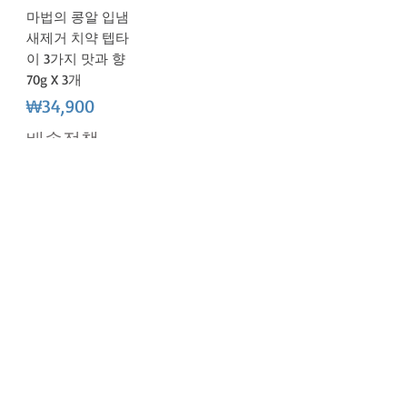
마법의 콩알 입냄
새제거 치약 텝타
이 3가지 맛과 향
70g X 3개
가격
₩34,900
배송정책
회사소개
사업자번호 :
3100905776252
이메일 :
thaidirectbuy@gmail.com
​직통 :
+66 95 947 3509
​주소 : 30/6 Village 1, Khu Fang Nuea, Nong Chok,
Bangkok 10530
문의하기
평 일 : 09시 ~ 20시
​토,일 : 09시 ~ 22시