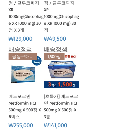
정 / 글루코파지
정 / 글루코파지
XR
XR
1000mg(Glucophag
1000mg(Glucophag
e XR 1000 mg) 30
e XR 1000 mg) 30
정 X 3개
정
가격
가격
₩129,000
₩49,500
배송정책
배송정책
공동구매 초특가
1,500정
메트포르민
[초특가] 메트포르
Metformin HCI
민 Metformin HCI
500mg X 500정 X
500mg X 500정 X
6박스
3통
가격
가격
₩255,000
₩141,000