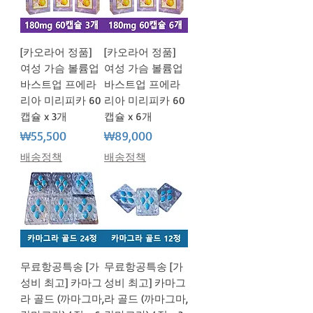
[카오라어 정품]
[카오라어 정품]
여성 가슴 볼륨업
여성 가슴 볼륨업
바스트업 프에라
바스트업 프에라
리아 미리피카 60
리아 미리피카 60
캡슐 x 3개
캡슐 x 6개
가격
가격
₩55,500
₩89,000
배송정책
배송정책
무료항공특송 [가
무료항공특송 [가
성비 최고] 카마그
성비 최고] 카마그
라 골드 (까마그마,
라 골드 (까마그마,