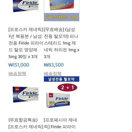
[프로스카 제네릭]
[무료배송] (남성
1년 복용분 / 남성
전용 탈모약) 피나
전용 Firide 피라이
스테리드 1mg 제
드 탈모 영양제
네릭 하리핀 1mg x
5mg 30정 x 3개
3개
가격
가격
₩151,000
₩83,500
배송정책
배송정책
(무료항공특송)
[프로페시아 제네
[프로스카 제네릭]
릭] Firide 피라이