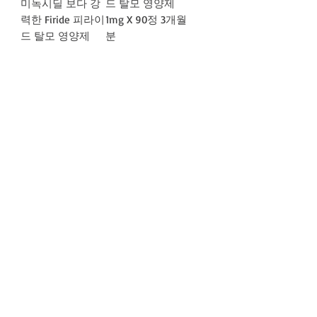
미녹시딜 보다 강
드 탈모 영양제
력한 Firide 피라이
1mg X 90정 3개월
드 탈모 영양제
분
5mg
가격
₩117,000
가격
₩58,500
배송정책
배송정책
더보기
회사소개
사업자번호 :
3100905776252
이메일 :
thaidirectbuy@gmail.com
​직통 :
+66 95 947 3509
​주소 : 30/6 Village 1, Khu Fang Nuea, Nong Chok,
Bangkok 10530
문의하기