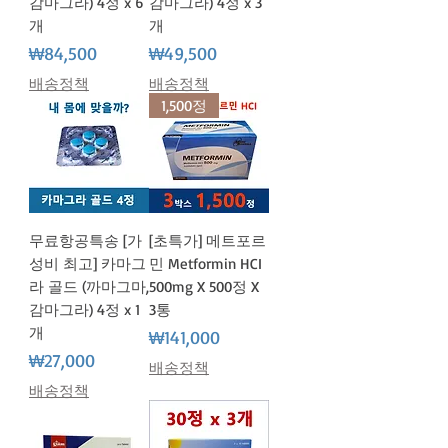
감마그라) 4정 x 6
감마그라) 4정 x 3
개
개
가격
가격
₩84,500
₩49,500
배송정책
배송정책
1,500정
무료항공특송 [가
[초특가] 메트포르
성비 최고] 카마그
민 Metformin HCI
라 골드 (까마그마,
500mg X 500정 X
감마그라) 4정 x 1
3통
개
가격
₩141,000
가격
₩27,000
배송정책
배송정책