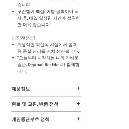
습니다.
꾸준함이 핵심: 아침 공복이나 식
사 후, 매일 일정한 시간에 섭취하
면 더욱 좋습니다.
5. [안전생산]
위생적인 최신식 시설에서 엄격
한 품질 관리를 거쳐 생산됩니다.
"오늘부터 시작하는 나의 가벼운
습관, Deproud Bio Fiber가 함께합
니다."
제품정보
제품명: deproud Bio Fiber Pineapple
환불 및 교환, 반품 정책
Honey Lime Flavour (디프라우드 바
이오 파이버 파인애플 꿀 라임 맛)
위 상품은 미리 사입 후 판매하는 상품
제품 유형: Dietary Supplement
개인통관부호 정책
이 아닌 주문과 동시에 태국 온/오프 매
Product (식이 보조제)
장을 통해 구입하여 배송해드리는 구매