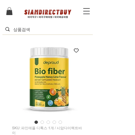
SKU: 파인애플 디톡스 1개 / 시암다이렉트바
이