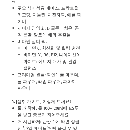
료
주요 식이섬유 베이스: 프락토올
리고당, 이눌린, 차전자피, 애플 파
이버
시너지 영양소: L-글루타치온, 곤
약 분말, 알로에 베라 추출물
비타민 멀티 팩:
비타민 C: 항산화 및 활력 충전
비타민 B1, B6, B12, 나이아신아
마이드: 에너지 대사 및 건강
밸런스
프리미엄 원물: 파인애플 파우더,
꿀 파우더, 라임 파우더, 파파야
파우더
4. [섭취 가이드] 이렇게 드세요!
물과 함께: 물 100~120ml에 1스푼
을 넣고 충분히 저어주세요.
더 시원하게: 탄산수에 타면 상큼
한 '과일 에이드'처럼 즐길 수 있