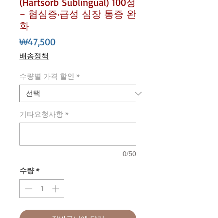
(Hartsorb Sublingual) 100정
– 협심증·급성 심장 통증 완
화
가
₩47,500
격
배송정책
수량별 가격 할인
*
기타요청사항
*
0/50
수량
*