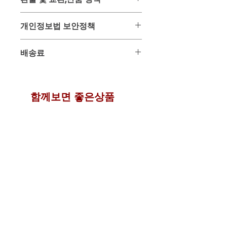
-
한국내 사이트는 "타이다이렉트바
이"를 이용해 주십시요
-
위 상품은 미리 사입 후 판매하는 상품
제품명 : 카오라어 프에라리아 미리피
개인정보법 보안정책
이 아닌 주문과 동시에 태국 온/오프 매
카
장을 통해 구입하여 배송해드리는 구매
용량 : 프에라리아 180mg / 60정 x 6개
고객님이 주문과 결재를 위해 사용되는
대행 상품입니다.
배송료
(360정)
개인정보는 배송을 위하여만 사용되며
그러므로 주문 후 구매가 이루어진 시
제조국 : 태국
일체 다른곳에 유출 또는 사용되지 않
점에서는 환불 및 교환, 반품이 매우 어
태국우체국에서 각 국가별 배송요금을
유통기한 : 제조일로부터 4년간
음을 서약합니다.
려운 상품입니다.
부피와 중량별로 계산하여 실비로 지불
배송 : 주문 후 4일 ~ 9일 이내 수령가
이로 인한 문제 발생시에는 민,형사상
이 점을 반드시 숙지 하신 분들만 주문
해 주시면 됩니다.
함께보면 좋은상품
능한 항공특송 배송
의 책임을 감수할 것을 약속합니다.
하여 주시기 바랍니다.
- 태국 우체국 배송요금 조회하기 -
기본 항공특송 배송료 : 무료
100% 정품보장