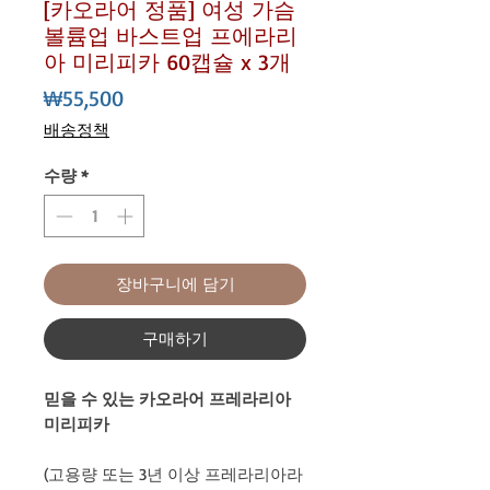
[카오라어 정품] 여성 가슴
볼륨업 바스트업 프에라리
아 미리피카 60캡슐 x 3개
가
₩55,500
격
배송정책
수량
*
장바구니에 담기
구매하기
믿을 수 있는 카오라어 프레라리아
미리피카
(고용량 또는 3년 이상 프레라리아라