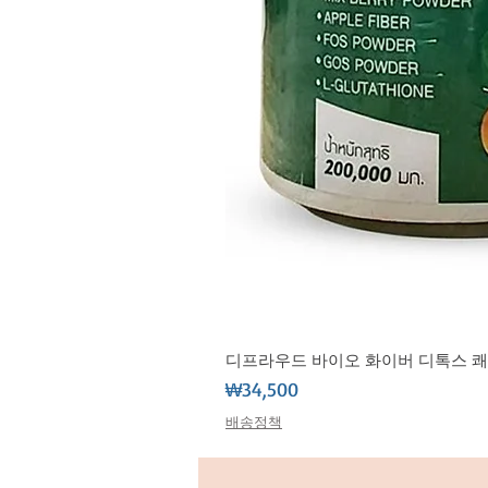
디프라우드 바이오 화이버 디톡스 쾌변 식
가격
₩34,500
배송정책