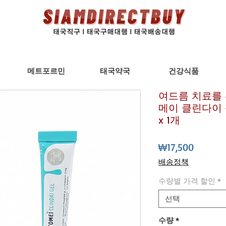
메트포르민
태국약국
건강식품
여드름 치료를 
메이 클린다이 젤(T
x 1개
가
₩17,500
격
배송정책
수량별 가격 할인
*
선택
수량
*