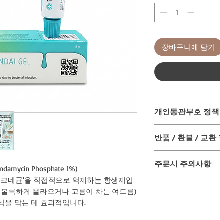
장바구니에 담기
개인통관부호 정책
국내 통관시 필요한 
반품 / 환불 / 교환
연락처, 주소지가 반
곳으로 하고 싶은 경
제품 구입 후 입금 완
인통관부호에 들어가셔
주문시 주의사항
이 일체 안되니 신중한
ycin Phosphate 1%)
이로 인한 문제시 책임
다만...송장 입력 전
'아크네균'을 직접적으로 억제하는 항생제입
바랍니다.
1. 국내통관 및 국내
송금 환율 수수료로 인
고 볼록하게 올라오거나 고름이 차는 여드름)
2. 반드시 수령인의
불 됨을 분명하게 안
식을 막는 데 효과적입니다.
어주시기 바랍니다.
3. 배송지 주소가 자