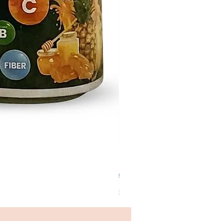
디프라우드 바이오 화이버 클로로
가격
₩23,900
배송정책