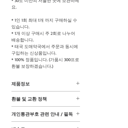
* 30도 미만의 서늘한 곳에 보관하세
요.
* 1인 1회 최대 1개 까지 구매하실 수
있습니다.
* 1개 이상 구매시 주 2회로 나누어
배송합니다.
* 태국 도매약국에서 주문과 동시에
구입하는 신상품입니다.
* 100% 정품입니다. (가품시 300프로
환불 보장하겠습니다.)
제품정보
- 포장중량 : 0.3키로그램 / 박스 -
환불 및 교환 정책
제품명 : 오리지널 카마그라 (Kamagra)
용량 : 실데나필 100mg
위 상품은 미리 사입 후 판매하는 상품
수량 : 10개
개인통관부호 관련 안내 / 필독
이 아닌 주문과 동시에 태국 온/오프 매
제조국 : 인도
장을 통해 구입하여 배송해드리는 구매
유통기한 : 제조일로부터 3년간 (2027
*** 필독 ***
대행 상품입니다.