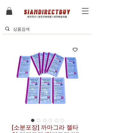
[소분포장] 까마그라 젤타