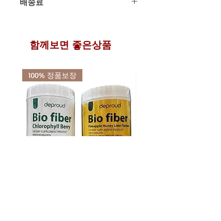
배송료
년 12월)
2025년 8월 8일 부터
"개인통관부
그러므로 주문 후 구매가 이루어진 시
배송 : 주문 후 4일 ~ 8일 이내 수령가
호"
=
"수령인명"
(개인통관부호 발급
점에서는 환불 및 교환, 반품이 매우 어
대한민국 내 배송은 항공특송 및 택배
능한 항공특송 배송
시 한글 또는 영어로 신청시 기재한대
려운 상품입니다.
운송의 배송료가 포함된 것이며 국내
무료항공특송배송 상품입니다.
로 적어주세요) =
"연락처"
(개인통관
이 점을 반드시 숙지 하신 분들만 주문
외 해외에서 구매를 원하시는 분은 각
함께보면 좋은상품
부호 발급시 신청한 연락처) 가 반드시
하여 주시기 바랍니다.
국가별 배송료가 별도이므로 반드시 문
동일하여야만 통관이 되며 일치 하지
의 후 구매를 진행해 주시기 바랍ㄴ
않을 경우 불법 제품으로 간주되어 무
100% 정품보장
조건 개봉 및 확인 절차를 걸치고 있습
니다. 본사는 무관세 통관 및 수령보장
의 원칙으로 책임감 있는 배송 및 수령
을 진행하고 있습니다. 하지만 취급 제
품 특성상 개봉의 확인을 하게 되면 문
제의 소지가 발생할 수 있으며 이에 대
하여 고객님의 개인통관부호 불일치에
대한 문제 발생시에는 책임져 드릴 수
없음을 알려드립니다. 꼭 제대로 된 통
관정보를 기재하여 주시기 바랍니다.
2013년 이후 해외제품 구매 배송을 받
디프라우드 바이오 화이버 디톡스
디프라우드 바이오 화이버
을 시에 개인정보 보호법에 의하여 주
쾌변 식이섬유 파우더 2종 (베리
필 베리 똥매실 차전자피 
민등록증 대신 개인통관고유부호를 사
200g / 파인애플 250g)
스 식이섬유 200g