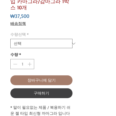
입 카마그라/감마그라 1박
스 10개
가
₩37,500
격
배송정책
수량선택
*
수량
*
장바구니에 담기
구매하기
* 말이 필요없는 제품 / 복용하기 쉬
운 젤 타입 최신형 까마그라 입니다