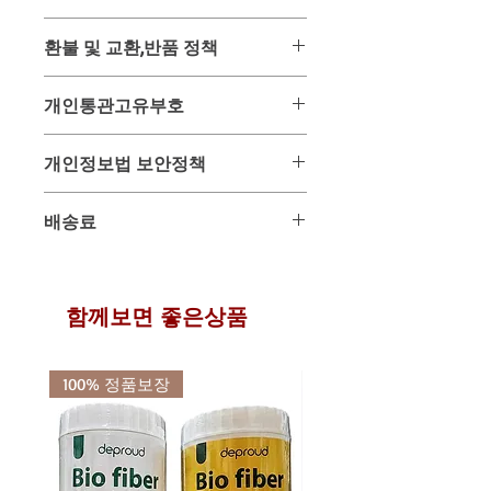
- 무료항공특송 -
환불 및 교환,반품 정책
제품명 : 까마그라골드 / Kamagra
용량 : 실데나필 100mg / 4정 x 3개 (12
위 상품은 미리 사입 후 판매하는 상품
정)
개인통관고유부호
이 아닌 주문과 동시에 태국 온/오프 매
제조국 : 태국
장을 통해 구입하여 배송해드리는 구매
유통기한 : 제조일로부터 3년간
2013년 이후 해외제품 구매 배송을 받
대행 상품입니다.
개인정보법 보안정책
배송 : 주문 후 6일 ~ 12일 이내 수령가
을 시에 개인정보 보호법에 의하여 주
그러므로 주문 후 구매가 이루어진 시
능한 항공특송 배송
민등록증 대신 개인통관고유부호를 사
점에서는 환불 및 교환, 반품이 매우 어
고객님이 주문과 결재를 위해 사용되는
용하게끔 되어 있습니다.
배송료
려운 상품입니다.
개인정보는 배송을 위하여만 사용되며
개인통관고유부호는 관세청 사이트에
이 점을 반드시 숙지 하신 분들만 주문
일체 다른곳에 유출 또는 사용되지 않
서 5분 정도면 쉽게 발급받으실 수 있
시암다이렉트바이 전상품은 무료 항공
하여 주시기 바랍니다.
음을 서약합니다.
으며 지속적 사용이 가능한 고유부호입
특송을 기본으로 합니다.
이로 인한 문제 발생시에는 민,형사상
니다.
함께보면 좋은상품
의 책임을 감수할 것을 약속합니다.
반드시 수령인의 개인통관고유부호와
연락처를 동일하게 기재해주셔야만 국
내 통관시 문제를 최소화 할 수 있습니
100% 정품보장
다.
위 개인통관고유부호 및 연락처 오류로
인한 통관 문제에 대하여는 타이다이렉
트바이에서는 일체 책임이 없음을 알려
드립니다.