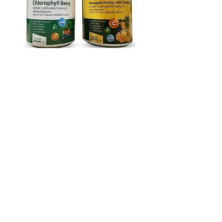
디프라우드 바이오 화이버 디톡스
디프라우드 바이오 화이버
쾌변 식이섬유 파우더 2종 (베리
필 베리 똥매실 차전자피 
200g / 파인애플 250g)
스 식이섬유 200g
가격
가격
₩34,500
₩23,900
배송정책
배송정책
회사소개
사업자번호 :
3100905776252
이메일 :
thaidirectbuy@gmail.com
​직통 :
+66 95 947 3509
​주소 : 30/6 Village 1, Khu Fang Nuea, Nong Chok,
Bangkok 10530