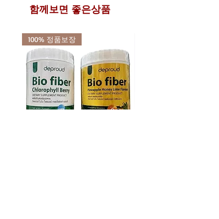
이 점을 반드시 숙지 하신 분들만 주문
일체 다른곳에 유출 또는 사용되지 않
함께보면 좋은상품
서 5분 정도면 쉽게 발급받으실 수 있
하여 주시기 바랍니다.
음을 서약합니다.
으며 지속적 사용이 가능한 고유부호입
이로 인한 문제 발생시에는 민,형사상
니다.
의 책임을 감수할 것을 약속합니다.
100% 정품보장
반드시 수령인의 개인통관고유부호와
연락처를 동일하게 기재해주셔야만 국
내 통관시 문제를 최소화 할 수 있습니
다.
위 개인통관고유부호 및 연락처 오류로
인한 통관 문제에 대하여는 타이다이렉
트바이에서는 일체 책임이 없음을 알려
드립니다.
디프라우드 바이오 화이버 디톡스
디프라우드 바이오 화이버
쾌변 식이섬유 파우더 2종 (베리
필 베리 똥매실 차전자피 
200g / 파인애플 250g)
스 식이섬유 200g
가격
가격
₩34,500
₩23,900
배송정책
배송정책