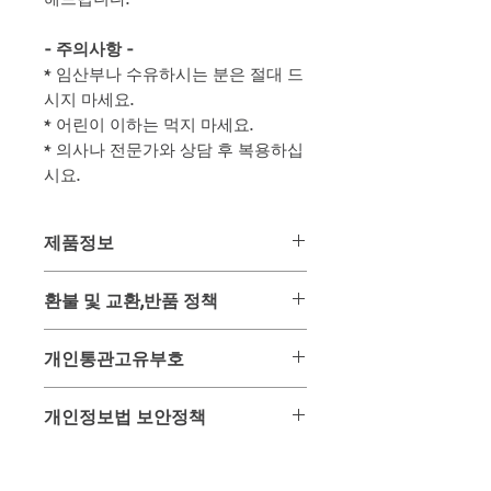
- 주의사항 -
* 임산부나 수유하시는 분은 절대 드
시지 마세요.
* 어린이 이하는 먹지 마세요.
* 의사나 전문가와 상담 후 복용하십
시요.
제품정보
- 무료배송상품입니다 -
환불 및 교환,반품 정책
제품명 : 록시딜
용량 : 5mg / 100정
위 상품은 미리 사입 후 판매하는 상품
제조국 : 태국
개인통관고유부호
이 아닌 주문과 동시에 태국 온/오프 매
유통기한 : 제조일로부터 4년간 (모두
장을 통해 구입하여 배송해드리는 구매
주문 후 구매한 신상품으로 배송)
2013년 이후 해외제품 구매 배송을 받
대행 상품입니다.
개인정보법 보안정책
* 배송 : 주문 후
6일 ~ 12일
이내 수령
을 시에 개인정보 보호법에 의하여 주
그러므로 주문 후 구매가 이루어진 시
가능한 항공특송 배송
민등록증 대신 개인통관고유부호를 사
점에서는 환불 및 교환, 반품이 매우 어
고객님이 주문과 결재를 위해 사용되는
(입금확인과 동시에 구입하여 검수 후
용하게끔 되어 있습니다.
려운 상품입니다.
개인정보는 배송을 위하여만 사용되며
발송해드립니다.)
개인통관고유부호는 관세청 사이트에