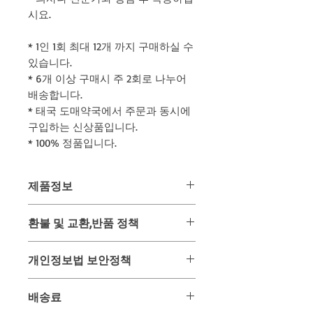
시요.
* 1인 1회 최대 12개 까지 구매하실 수
있습니다.
* 6개 이상 구매시 주 2회로 나누어
배송합니다.
* 태국 도매약국에서 주문과 동시에
구입하는 신상품입니다.
* 100% 정품입니다.
제품정보
*** 위 금액과 배송은 대한민국 도착 기
환불 및 교환,반품 정책
준이며 다른 국가 배송은 별도 문의 바
랍니다. ***
위 상품은 미리 사입 후 판매하는 상품
- 대한민국 외 해외교민은 배송료가 별
개인정보법 보안정책
이 아닌 주문과 동시에 태국 온/오프 매
도입니다. 오픈카톡으로 문의 바랍니다
장을 통해 구입하여 배송해드리는 구매
-
고객님이 주문과 결재를 위해 사용되는
대행 상품입니다.
배송료
- 오픈카톡
개인정보는 배송을 위하여만 사용되며
그러므로 주문 후 구매가 이루어진 시