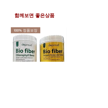
:
https://open.kakao.com/o/slzYv8fe
일체 다른곳에 유출 또는 사용되지 않
점에서는 환불 및 교환, 반품이 매우 어
태국우체국에서 각 국가별 배송요금을
제품명 : 록시딜
음을 서약합니다.
려운 상품입니다.
부피와 중량별로 계산하여 실비로 지불
용량 : 10mg / 100정 x 3개
이로 인한 문제 발생시에는 민,형사상
이 점을 반드시 숙지 하신 분들만 주문
해 주시면 됩니다.
함께보면 좋은상품
중량 : 30g
의 책임을 감수할 것을 약속합니다.
하여 주시기 바랍니다.
- 태국 우체국 배송요금 조회하기 -
제조국 : 태국
유통기한 : 제조일로부터 4년간 (모두
100% 정품보장
주문 후 구매한 신상품으로 배송)
디프라우드 바이오 화이버 디톡스
디프라우드 바이오 화이버
쾌변 식이섬유 파우더 2종 (베리
필 베리 똥매실 차전자피 
200g / 파인애플 250g)
스 식이섬유 200g
가격
가격
₩34,500
₩23,900