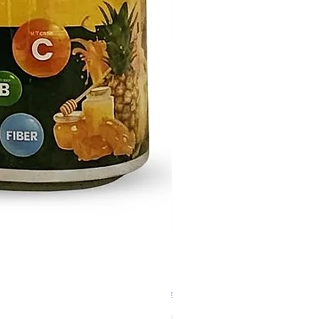
디프라우드 바이오 화이버 클로로
가격
₩23,900
배송정책