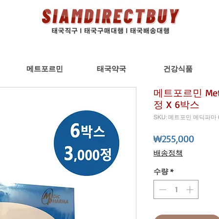
메트포르민
태국약국
건강식품
메트포르민 Metfo
정 X 6박스
SKU: 메트포민 메딕파마
가
₩255,000
격
배송정책
수량
*