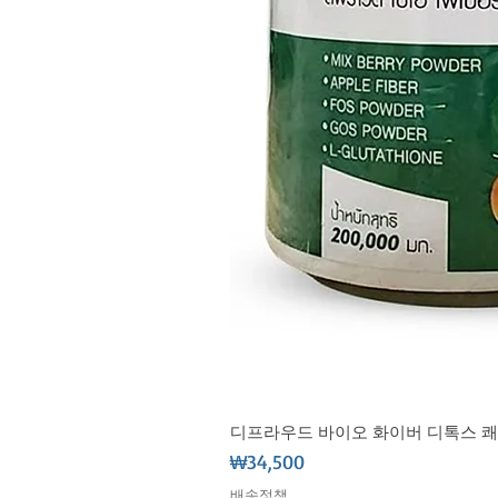
디프라우드 바이오 화이버 디톡스 쾌변 식
가격
₩34,500
배송정책