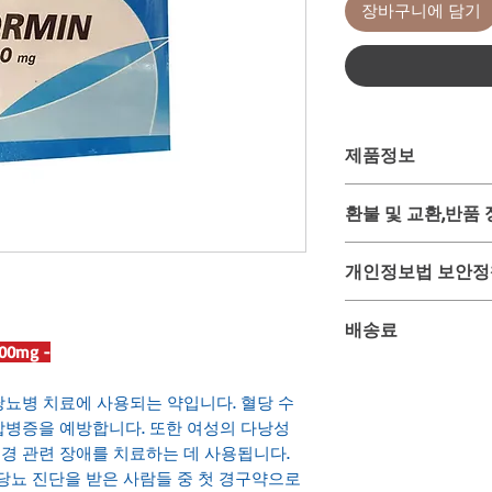
장바구니에 담기
제품정보
- 해외교민전용상품입
환불 및 교환,반품
-
한국내 사이트는
"
요
-
위 상품은 미리 사입 
제품명 : 메트포르민 5
개인정보법 보안정
시에 태국 온/오프 
용량 : 500mg / 500
구매대행 상품입니다.
제조국 : 태국
고객님이 주문과 결재
그러므로 주문 후 구
배송료
유통기한 : 제조일로부
을 위하여만 사용되며
환, 반품이 매우 어려
0mg -
품으로 배송)
않음을 서약합니다.
이 점을 반드시 숙지
대한민국은 항공특송
이로 인한 문제 발생
다.
무료배송ㅇ
 당뇨병 치료에 사용되는 약입니다. 혈당 수
을 약속합니다.
합병증을 예방합니다. 또한 여성의 다낭성
태국우체국에서 각 
 월경 관련 장애를 치료하는 데 사용됩니다.
계산하여 실비로 지불
2형 당뇨 진단을 받은 사람들 중 첫 경구약으로
- 태국 우체국 배송요