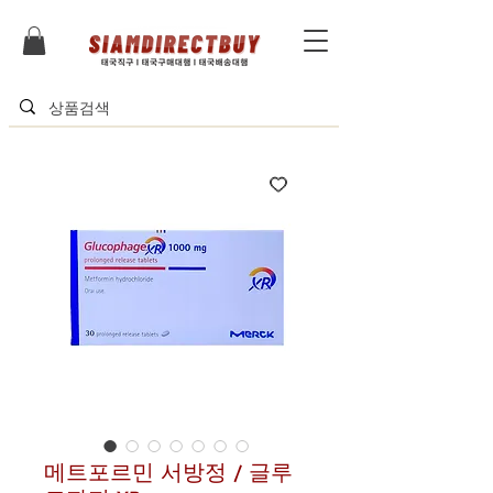
메트포르민 서방정 / 글루