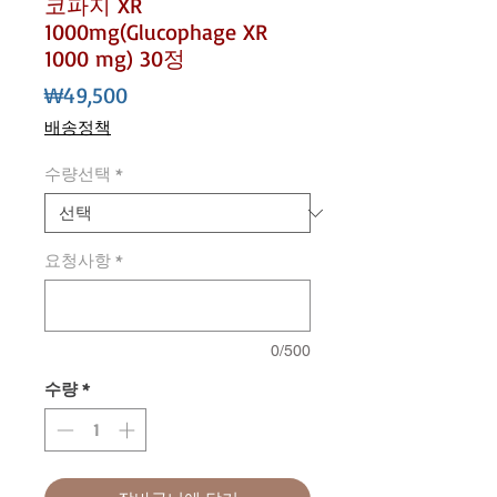
코파지 XR
1000mg(Glucophage XR
1000 mg) 30정
가
₩49,500
격
배송정책
수량선택
*
요청사항
*
0/500
수량
*