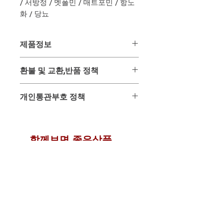
/ 서방정 / 멧폴민 / 매트포민 / 항노
화 / 당뇨
제품정보
- 대한민국 : 무료배송 - (대한민국 외
환불 및 교환,반품 정책
국가는 별도 무
제품명 : 글루코파지 XR 1000mg
위 상품은 미리 사입 후 판매하는 상품
용량 / 수량 : 1000mg / 30정
개인통관부호 정책
이 아닌 주문과 동시에 태국 온/오프 매
제조국 / 수입국 : 프랑스 / 태국
장을 통해 구입하여 배송해드리는 구매
유통기한 : 제조일로부터 3년간 (모두
*** 주 의 ***
대행 상품입니다.
주문 후 구매한 신상품으로 배송)
개인통관부호는 반드시 수령인의 것과
그러므로 주문 후 구매가 이루어진 시
복용법 : 1일 1정 식후 복용하십시요.
일치해야하며 또한 연락처는 개인통관
함께보면 좋은상품
점에서는 환불 및 교환, 반품이 매우 어
배송 : 주문 후 4일 ~ 9일 이내 수령가
부호 취득시 인증된 것으로 하여야만
려운 상품입니다.
능한 항공특송 배송
통관이 가능합니다. 불일치로 인하여
이 점을 반드시 숙지 하신 분들만 주문
배송료 : 무료
통관문제 발생시 고객님 귀책사유로 본
100% 정품보장
하여 주시기 바랍니다.
사는 책임 지지 않음을 안내드립니다.
2013년 이후 해외제품 구매 배송을 받
을 시에 개인정보 보호법에 의하여 주
민등록증 대신 개인통관고유부호를 사