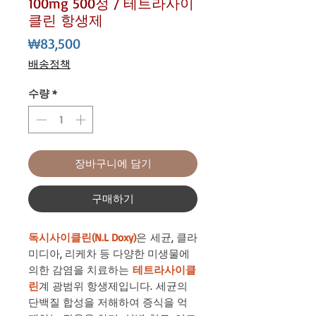
100mg 500정 / 테트라사이
클린 항생제
가
₩83,500
격
배송정책
수량
*
장바구니에 담기
구매하기
독시사이클린(N.L Doxy)
은 세균, 클라
미디아, 리케차 등 다양한 미생물에
의한 감염을 치료하는
테트라사이클
린
계 광범위 항생제입니다. 세균의
단백질 합성을 저해하여 증식을 억